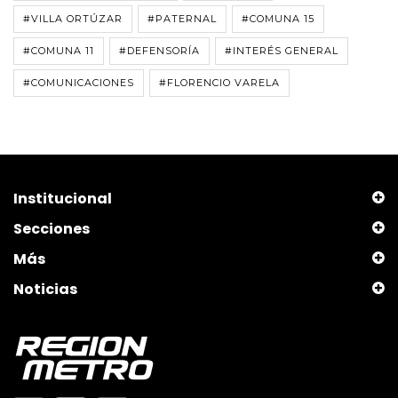
#VILLA ORTÚZAR
#PATERNAL
#COMUNA 15
#COMUNA 11
#DEFENSORÍA
#INTERÉS GENERAL
#COMUNICACIONES
#FLORENCIO VARELA
Institucional
Secciones
Más
Noticias