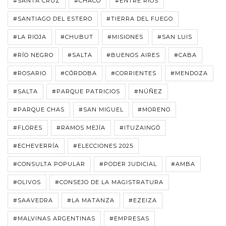
#SANTA CRUZ
#CHACO
#ENTRE RÍOS
#SANTIAGO DEL ESTERO
#TIERRA DEL FUEGO
#LA RIOJA
#CHUBUT
#MISIONES
#SAN LUIS
#RÍO NEGRO
#SALTA
#BUENOS AIRES
#CABA
#ROSARIO
#CÓRDOBA
#CORRIENTES
#MENDOZA
#SALTA
#PARQUE PATRICIOS
#NÚÑEZ
#PARQUE CHAS
#SAN MIGUEL
#MORENO
#FLORES
#RAMOS MEJÍA
#ITUZAINGÓ
#ECHEVERRÍA
#ELECCIONES 2025
#CONSULTA POPULAR
#PODER JUDICIAL
#AMBA
#OLIVOS
#CONSEJO DE LA MAGISTRATURA
#SAAVEDRA
#LA MATANZA
#EZEIZA
#MALVINAS ARGENTINAS
#EMPRESAS