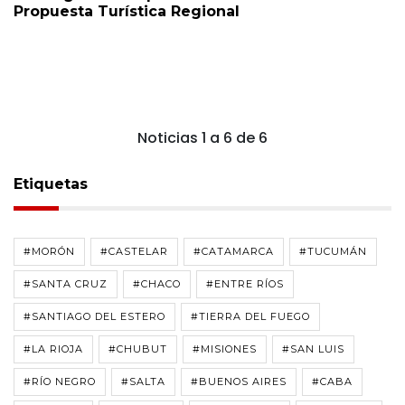
Propuesta Turística Regional
Noticias 1 a 6 de 6
Etiquetas
#MORÓN
#CASTELAR
#CATAMARCA
#TUCUMÁN
#SANTA CRUZ
#CHACO
#ENTRE RÍOS
#SANTIAGO DEL ESTERO
#TIERRA DEL FUEGO
#LA RIOJA
#CHUBUT
#MISIONES
#SAN LUIS
#RÍO NEGRO
#SALTA
#BUENOS AIRES
#CABA