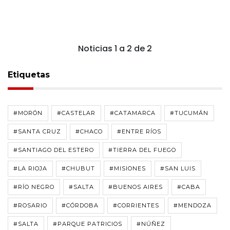
Noticias 1 a 2 de 2
Etiquetas
#MORÓN
#CASTELAR
#CATAMARCA
#TUCUMÁN
#SANTA CRUZ
#CHACO
#ENTRE RÍOS
#SANTIAGO DEL ESTERO
#TIERRA DEL FUEGO
#LA RIOJA
#CHUBUT
#MISIONES
#SAN LUIS
#RÍO NEGRO
#SALTA
#BUENOS AIRES
#CABA
#ROSARIO
#CÓRDOBA
#CORRIENTES
#MENDOZA
#SALTA
#PARQUE PATRICIOS
#NÚÑEZ