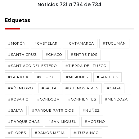
Noticias 731 a 734 de 734
Etiquetas
#MORÓN
#CASTELAR
#CATAMARCA
#TUCUMÁN
#SANTA CRUZ
#CHACO
#ENTRE RÍOS
#SANTIAGO DEL ESTERO
#TIERRA DEL FUEGO
#LA RIOJA
#CHUBUT
#MISIONES
#SAN LUIS
#RÍO NEGRO
#SALTA
#BUENOS AIRES
#CABA
#ROSARIO
#CÓRDOBA
#CORRIENTES
#MENDOZA
#SALTA
#PARQUE PATRICIOS
#NÚÑEZ
#PARQUE CHAS
#SAN MIGUEL
#MORENO
#FLORES
#RAMOS MEJÍA
#ITUZAINGÓ