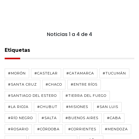
Noticias 1 a 4 de 4
Etiquetas
#MORÓN
#CASTELAR
#CATAMARCA
#TUCUMÁN
#SANTA CRUZ
#CHACO
#ENTRE RÍOS
#SANTIAGO DEL ESTERO
#TIERRA DEL FUEGO
#LA RIOJA
#CHUBUT
#MISIONES
#SAN LUIS
#RÍO NEGRO
#SALTA
#BUENOS AIRES
#CABA
#ROSARIO
#CÓRDOBA
#CORRIENTES
#MENDOZA