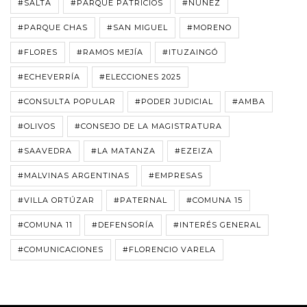
#SALTA
#PARQUE PATRICIOS
#NÚÑEZ
#PARQUE CHAS
#SAN MIGUEL
#MORENO
#FLORES
#RAMOS MEJÍA
#ITUZAINGÓ
#ECHEVERRÍA
#ELECCIONES 2025
#CONSULTA POPULAR
#PODER JUDICIAL
#AMBA
#OLIVOS
#CONSEJO DE LA MAGISTRATURA
#SAAVEDRA
#LA MATANZA
#EZEIZA
#MALVINAS ARGENTINAS
#EMPRESAS
#VILLA ORTÚZAR
#PATERNAL
#COMUNA 15
#COMUNA 11
#DEFENSORÍA
#INTERÉS GENERAL
#COMUNICACIONES
#FLORENCIO VARELA