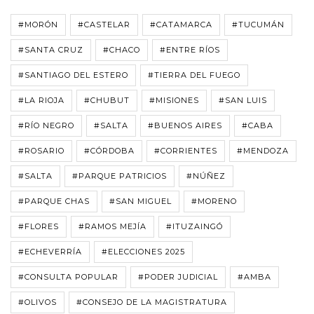
#MORÓN
#CASTELAR
#CATAMARCA
#TUCUMÁN
#SANTA CRUZ
#CHACO
#ENTRE RÍOS
#SANTIAGO DEL ESTERO
#TIERRA DEL FUEGO
#LA RIOJA
#CHUBUT
#MISIONES
#SAN LUIS
#RÍO NEGRO
#SALTA
#BUENOS AIRES
#CABA
#ROSARIO
#CÓRDOBA
#CORRIENTES
#MENDOZA
#SALTA
#PARQUE PATRICIOS
#NÚÑEZ
#PARQUE CHAS
#SAN MIGUEL
#MORENO
#FLORES
#RAMOS MEJÍA
#ITUZAINGÓ
#ECHEVERRÍA
#ELECCIONES 2025
#CONSULTA POPULAR
#PODER JUDICIAL
#AMBA
#OLIVOS
#CONSEJO DE LA MAGISTRATURA