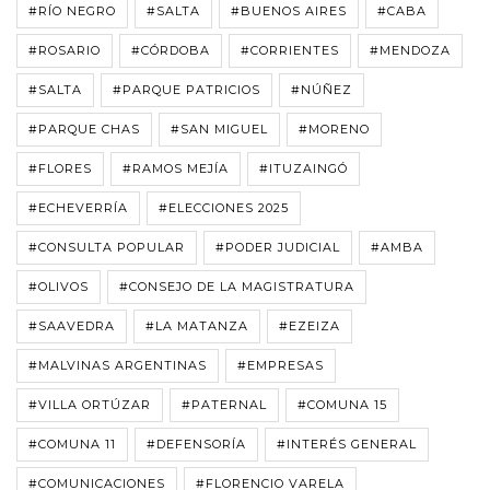
#RÍO NEGRO
#SALTA
#BUENOS AIRES
#CABA
#ROSARIO
#CÓRDOBA
#CORRIENTES
#MENDOZA
#SALTA
#PARQUE PATRICIOS
#NÚÑEZ
#PARQUE CHAS
#SAN MIGUEL
#MORENO
#FLORES
#RAMOS MEJÍA
#ITUZAINGÓ
#ECHEVERRÍA
#ELECCIONES 2025
#CONSULTA POPULAR
#PODER JUDICIAL
#AMBA
#OLIVOS
#CONSEJO DE LA MAGISTRATURA
#SAAVEDRA
#LA MATANZA
#EZEIZA
#MALVINAS ARGENTINAS
#EMPRESAS
#VILLA ORTÚZAR
#PATERNAL
#COMUNA 15
#COMUNA 11
#DEFENSORÍA
#INTERÉS GENERAL
#COMUNICACIONES
#FLORENCIO VARELA