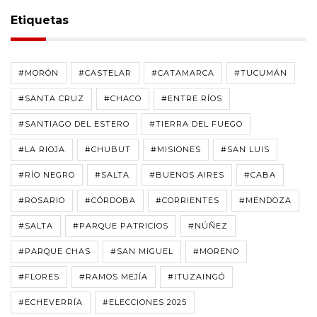
Etiquetas
#MORÓN
#CASTELAR
#CATAMARCA
#TUCUMÁN
#SANTA CRUZ
#CHACO
#ENTRE RÍOS
#SANTIAGO DEL ESTERO
#TIERRA DEL FUEGO
#LA RIOJA
#CHUBUT
#MISIONES
#SAN LUIS
#RÍO NEGRO
#SALTA
#BUENOS AIRES
#CABA
#ROSARIO
#CÓRDOBA
#CORRIENTES
#MENDOZA
#SALTA
#PARQUE PATRICIOS
#NÚÑEZ
#PARQUE CHAS
#SAN MIGUEL
#MORENO
#FLORES
#RAMOS MEJÍA
#ITUZAINGÓ
#ECHEVERRÍA
#ELECCIONES 2025