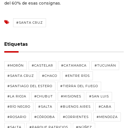
del 60% de esas consignas.
#SANTA CRUZ
Etiquetas
#MORÓN
#CASTELAR
#CATAMARCA
#TUCUMÁN
#SANTA CRUZ
#CHACO
#ENTRE RÍOS
#SANTIAGO DEL ESTERO
#TIERRA DEL FUEGO
#LA RIOJA
#CHUBUT
#MISIONES
#SAN LUIS
#RÍO NEGRO
#SALTA
#BUENOS AIRES
#CABA
#ROSARIO
#CÓRDOBA
#CORRIENTES
#MENDOZA
#SALTA
#PARQUE PATRICIOS
#NÚÑEZ