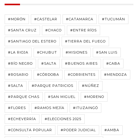
#MORÓN
#CASTELAR
#CATAMARCA
#TUCUMÁN
#SANTA CRUZ
#CHACO
#ENTRE RÍOS
#SANTIAGO DEL ESTERO
#TIERRA DEL FUEGO
#LA RIOJA
#CHUBUT
#MISIONES
#SAN LUIS
#RÍO NEGRO
#SALTA
#BUENOS AIRES
#CABA
#ROSARIO
#CÓRDOBA
#CORRIENTES
#MENDOZA
#SALTA
#PARQUE PATRICIOS
#NÚÑEZ
#PARQUE CHAS
#SAN MIGUEL
#MORENO
#FLORES
#RAMOS MEJÍA
#ITUZAINGÓ
#ECHEVERRÍA
#ELECCIONES 2025
#CONSULTA POPULAR
#PODER JUDICIAL
#AMBA