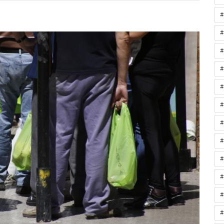
#
#
#
#