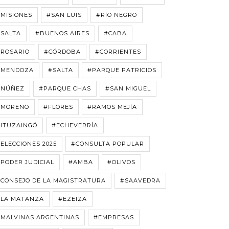
MISIONES
#SAN LUIS
#RÍO NEGRO
#SALTA
#BUENOS AIRES
#CABA
#ROSARIO
#CÓRDOBA
#CORRIENTES
#MENDOZA
#SALTA
#PARQUE PATRICIOS
#NÚÑEZ
#PARQUE CHAS
#SAN MIGUEL
#MORENO
#FLORES
#RAMOS MEJÍA
#ITUZAINGÓ
#ECHEVERRÍA
ELECCIONES 2025
#CONSULTA POPULAR
PODER JUDICIAL
#AMBA
#OLIVOS
CONSEJO DE LA MAGISTRATURA
#SAAVEDRA
#LA MATANZA
#EZEIZA
#MALVINAS ARGENTINAS
#EMPRESAS