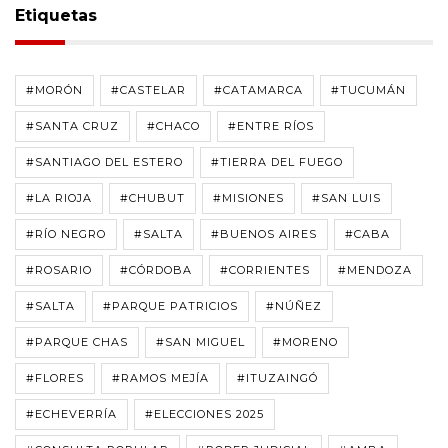
Etiquetas
#MORÓN
#CASTELAR
#CATAMARCA
#TUCUMÁN
#SANTA CRUZ
#CHACO
#ENTRE RÍOS
#SANTIAGO DEL ESTERO
#TIERRA DEL FUEGO
#LA RIOJA
#CHUBUT
#MISIONES
#SAN LUIS
#RÍO NEGRO
#SALTA
#BUENOS AIRES
#CABA
#ROSARIO
#CÓRDOBA
#CORRIENTES
#MENDOZA
#SALTA
#PARQUE PATRICIOS
#NÚÑEZ
#PARQUE CHAS
#SAN MIGUEL
#MORENO
#FLORES
#RAMOS MEJÍA
#ITUZAINGÓ
#ECHEVERRÍA
#ELECCIONES 2025