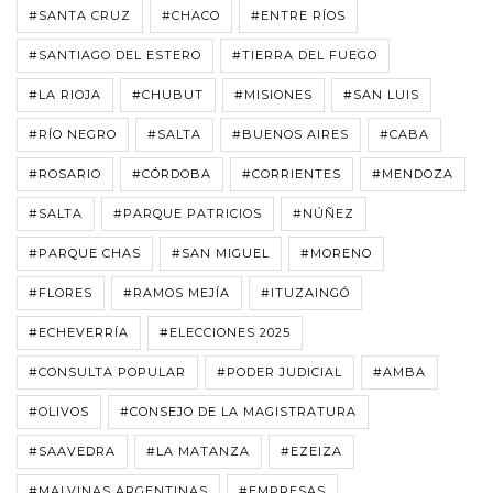
#SANTA CRUZ
#CHACO
#ENTRE RÍOS
#SANTIAGO DEL ESTERO
#TIERRA DEL FUEGO
#LA RIOJA
#CHUBUT
#MISIONES
#SAN LUIS
#RÍO NEGRO
#SALTA
#BUENOS AIRES
#CABA
#ROSARIO
#CÓRDOBA
#CORRIENTES
#MENDOZA
#SALTA
#PARQUE PATRICIOS
#NÚÑEZ
#PARQUE CHAS
#SAN MIGUEL
#MORENO
#FLORES
#RAMOS MEJÍA
#ITUZAINGÓ
#ECHEVERRÍA
#ELECCIONES 2025
#CONSULTA POPULAR
#PODER JUDICIAL
#AMBA
#OLIVOS
#CONSEJO DE LA MAGISTRATURA
#SAAVEDRA
#LA MATANZA
#EZEIZA
#MALVINAS ARGENTINAS
#EMPRESAS