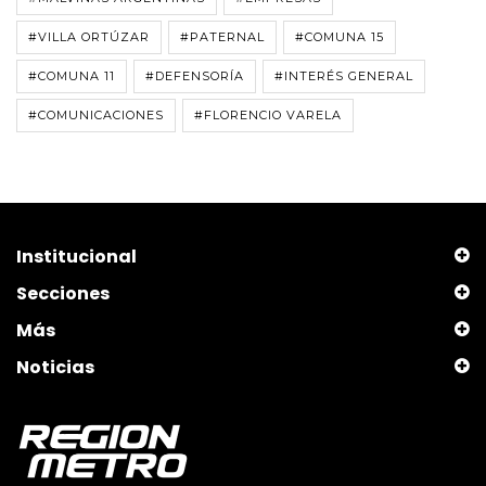
#VILLA ORTÚZAR
#PATERNAL
#COMUNA 15
#COMUNA 11
#DEFENSORÍA
#INTERÉS GENERAL
#COMUNICACIONES
#FLORENCIO VARELA
Institucional
Secciones
Más
Noticias