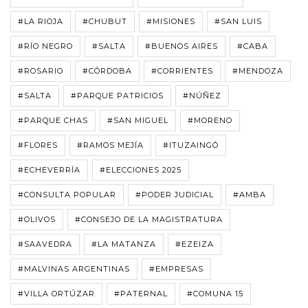
#LA RIOJA
#CHUBUT
#MISIONES
#SAN LUIS
#RÍO NEGRO
#SALTA
#BUENOS AIRES
#CABA
#ROSARIO
#CÓRDOBA
#CORRIENTES
#MENDOZA
#SALTA
#PARQUE PATRICIOS
#NÚÑEZ
#PARQUE CHAS
#SAN MIGUEL
#MORENO
#FLORES
#RAMOS MEJÍA
#ITUZAINGÓ
#ECHEVERRÍA
#ELECCIONES 2025
#CONSULTA POPULAR
#PODER JUDICIAL
#AMBA
#OLIVOS
#CONSEJO DE LA MAGISTRATURA
#SAAVEDRA
#LA MATANZA
#EZEIZA
#MALVINAS ARGENTINAS
#EMPRESAS
#VILLA ORTÚZAR
#PATERNAL
#COMUNA 15