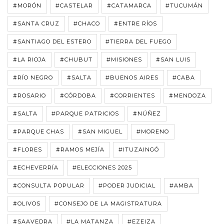
#MORÓN
#CASTELAR
#CATAMARCA
#TUCUMÁN
#SANTA CRUZ
#CHACO
#ENTRE RÍOS
#SANTIAGO DEL ESTERO
#TIERRA DEL FUEGO
#LA RIOJA
#CHUBUT
#MISIONES
#SAN LUIS
#RÍO NEGRO
#SALTA
#BUENOS AIRES
#CABA
#ROSARIO
#CÓRDOBA
#CORRIENTES
#MENDOZA
#SALTA
#PARQUE PATRICIOS
#NÚÑEZ
#PARQUE CHAS
#SAN MIGUEL
#MORENO
#FLORES
#RAMOS MEJÍA
#ITUZAINGÓ
#ECHEVERRÍA
#ELECCIONES 2025
#CONSULTA POPULAR
#PODER JUDICIAL
#AMBA
#OLIVOS
#CONSEJO DE LA MAGISTRATURA
#SAAVEDRA
#LA MATANZA
#EZEIZA