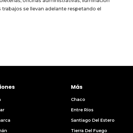
oleterías, oficinas administrativas, iluminación
trabajos se llevan adelante respetando el
iones
Más
n
Chaco
ar
Entre Ríos
arca
Santiago Del Estero
mán
Tierra Del Fuego