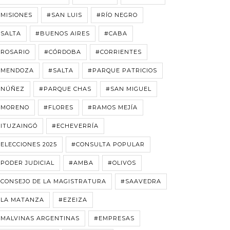
MISIONES
#SAN LUIS
#RÍO NEGRO
#SALTA
#BUENOS AIRES
#CABA
#ROSARIO
#CÓRDOBA
#CORRIENTES
#MENDOZA
#SALTA
#PARQUE PATRICIOS
#NÚÑEZ
#PARQUE CHAS
#SAN MIGUEL
#MORENO
#FLORES
#RAMOS MEJÍA
#ITUZAINGÓ
#ECHEVERRÍA
ELECCIONES 2025
#CONSULTA POPULAR
PODER JUDICIAL
#AMBA
#OLIVOS
CONSEJO DE LA MAGISTRATURA
#SAAVEDRA
#LA MATANZA
#EZEIZA
#MALVINAS ARGENTINAS
#EMPRESAS