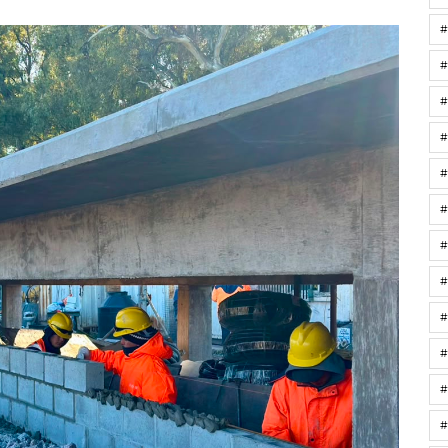
#
#
#
#