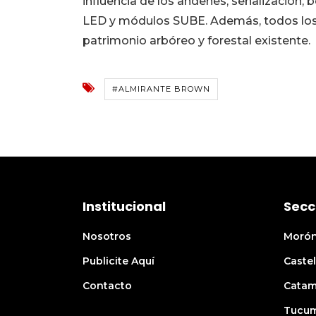
influencia de los andenes, señalización, b
LED y módulos SUBE. Además, todos los 
patrimonio arbóreo y forestal existente.
#ALMIRANTE BROWN
Institucional
Secc
Nosotros
Moró
Publicite Aquí
Castel
Contacto
Catam
Tucu