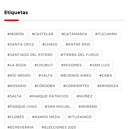
Etiquetas
#MORÓN
#CASTELAR
#CATAMARCA
#TUCUMÁN
#SANTA CRUZ
#CHACO
#ENTRE RÍOS
#SANTIAGO DEL ESTERO
#TIERRA DEL FUEGO
#LA RIOJA
#CHUBUT
#MISIONES
#SAN LUIS
#RÍO NEGRO
#SALTA
#BUENOS AIRES
#CABA
#ROSARIO
#CÓRDOBA
#CORRIENTES
#MENDOZA
#SALTA
#PARQUE PATRICIOS
#NÚÑEZ
#PARQUE CHAS
#SAN MIGUEL
#MORENO
#FLORES
#RAMOS MEJÍA
#ITUZAINGÓ
#ECHEVERRÍA
#ELECCIONES 2025