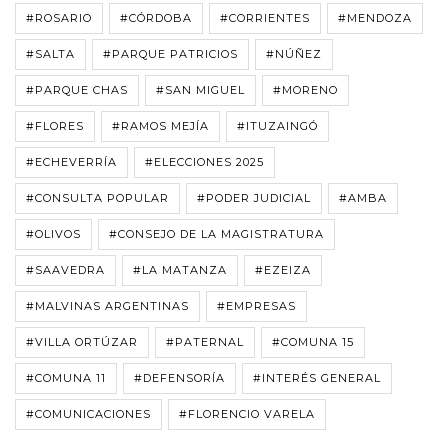
#ROSARIO
#CÓRDOBA
#CORRIENTES
#MENDOZA
#SALTA
#PARQUE PATRICIOS
#NÚÑEZ
#PARQUE CHAS
#SAN MIGUEL
#MORENO
#FLORES
#RAMOS MEJÍA
#ITUZAINGÓ
#ECHEVERRÍA
#ELECCIONES 2025
#CONSULTA POPULAR
#PODER JUDICIAL
#AMBA
#OLIVOS
#CONSEJO DE LA MAGISTRATURA
#SAAVEDRA
#LA MATANZA
#EZEIZA
#MALVINAS ARGENTINAS
#EMPRESAS
#VILLA ORTÚZAR
#PATERNAL
#COMUNA 15
#COMUNA 11
#DEFENSORÍA
#INTERÉS GENERAL
#COMUNICACIONES
#FLORENCIO VARELA