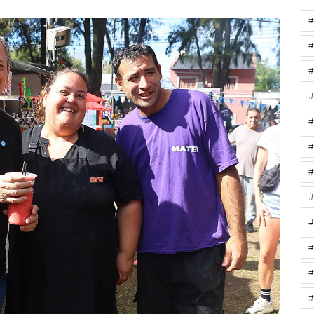
#
#
#
#