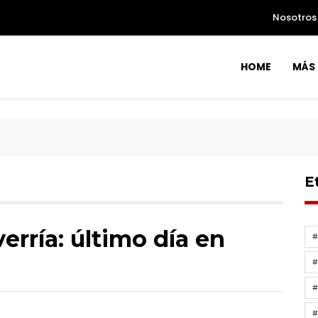
Nosotros
HOME
MÁS 
E
rría: último día en
#
#