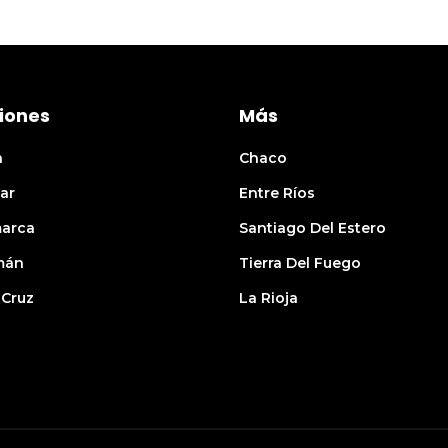
iones
Más
n
Chaco
ar
Entre Ríos
arca
Santiago Del Estero
mán
Tierra Del Fuego
 Cruz
La Rioja