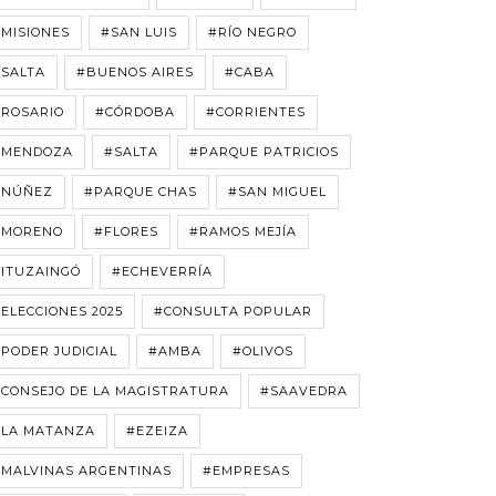
MISIONES
#SAN LUIS
#RÍO NEGRO
#SALTA
#BUENOS AIRES
#CABA
#ROSARIO
#CÓRDOBA
#CORRIENTES
#MENDOZA
#SALTA
#PARQUE PATRICIOS
#NÚÑEZ
#PARQUE CHAS
#SAN MIGUEL
#MORENO
#FLORES
#RAMOS MEJÍA
#ITUZAINGÓ
#ECHEVERRÍA
ELECCIONES 2025
#CONSULTA POPULAR
PODER JUDICIAL
#AMBA
#OLIVOS
CONSEJO DE LA MAGISTRATURA
#SAAVEDRA
#LA MATANZA
#EZEIZA
#MALVINAS ARGENTINAS
#EMPRESAS