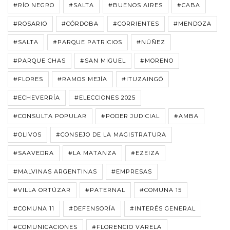
#RÍO NEGRO
#SALTA
#BUENOS AIRES
#CABA
#ROSARIO
#CÓRDOBA
#CORRIENTES
#MENDOZA
#SALTA
#PARQUE PATRICIOS
#NÚÑEZ
#PARQUE CHAS
#SAN MIGUEL
#MORENO
#FLORES
#RAMOS MEJÍA
#ITUZAINGÓ
#ECHEVERRÍA
#ELECCIONES 2025
#CONSULTA POPULAR
#PODER JUDICIAL
#AMBA
#OLIVOS
#CONSEJO DE LA MAGISTRATURA
#SAAVEDRA
#LA MATANZA
#EZEIZA
#MALVINAS ARGENTINAS
#EMPRESAS
#VILLA ORTÚZAR
#PATERNAL
#COMUNA 15
#COMUNA 11
#DEFENSORÍA
#INTERÉS GENERAL
#COMUNICACIONES
#FLORENCIO VARELA