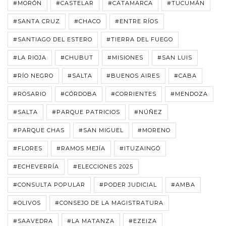
#MORÓN
#CASTELAR
#CATAMARCA
#TUCUMÁN
#SANTA CRUZ
#CHACO
#ENTRE RÍOS
#SANTIAGO DEL ESTERO
#TIERRA DEL FUEGO
#LA RIOJA
#CHUBUT
#MISIONES
#SAN LUIS
#RÍO NEGRO
#SALTA
#BUENOS AIRES
#CABA
#ROSARIO
#CÓRDOBA
#CORRIENTES
#MENDOZA
#SALTA
#PARQUE PATRICIOS
#NÚÑEZ
#PARQUE CHAS
#SAN MIGUEL
#MORENO
#FLORES
#RAMOS MEJÍA
#ITUZAINGÓ
#ECHEVERRÍA
#ELECCIONES 2025
#CONSULTA POPULAR
#PODER JUDICIAL
#AMBA
#OLIVOS
#CONSEJO DE LA MAGISTRATURA
#SAAVEDRA
#LA MATANZA
#EZEIZA