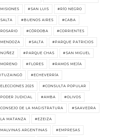
MISIONES
#SAN LUIS
#RÍO NEGRO
#SALTA
#BUENOS AIRES
#CABA
#ROSARIO
#CÓRDOBA
#CORRIENTES
#MENDOZA
#SALTA
#PARQUE PATRICIOS
#NÚÑEZ
#PARQUE CHAS
#SAN MIGUEL
#MORENO
#FLORES
#RAMOS MEJÍA
#ITUZAINGÓ
#ECHEVERRÍA
ELECCIONES 2025
#CONSULTA POPULAR
PODER JUDICIAL
#AMBA
#OLIVOS
CONSEJO DE LA MAGISTRATURA
#SAAVEDRA
#LA MATANZA
#EZEIZA
#MALVINAS ARGENTINAS
#EMPRESAS