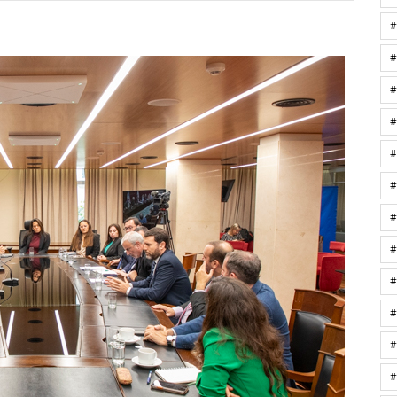
#
#
#
#