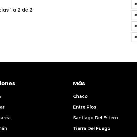
#
ias 1 a 2 de 2
#
#
iones
Más
n
Chaco
ar
Entre Ríos
arca
Santiago Del Estero
mán
Tierra Del Fuego