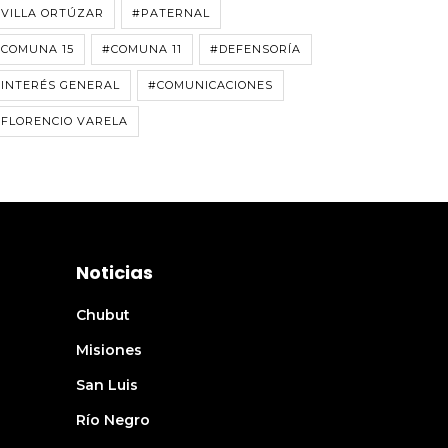
VILLA ORTÚZAR
#PATERNAL
#COMUNA 15
#COMUNA 11
#DEFENSORÍA
INTERÉS GENERAL
#COMUNICACIONES
FLORENCIO VARELA
Noticias
Chubut
Misiones
San Luis
Río Negro