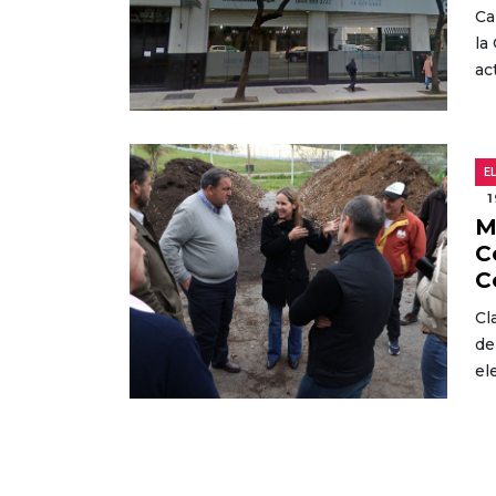
Ca
la
ac
E
1
M
C
C
Cl
de
el