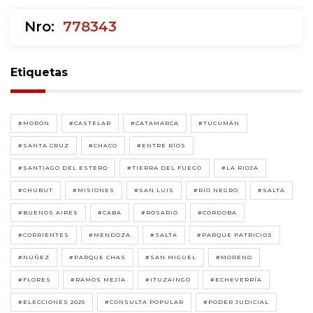
Nro:
778343
Etiquetas
#MORÓN
#CASTELAR
#CATAMARCA
#TUCUMÁN
#SANTA CRUZ
#CHACO
#ENTRE RÍOS
#SANTIAGO DEL ESTERO
#TIERRA DEL FUEGO
#LA RIOJA
#CHUBUT
#MISIONES
#SAN LUIS
#RÍO NEGRO
#SALTA
#BUENOS AIRES
#CABA
#ROSARIO
#CÓRDOBA
#CORRIENTES
#MENDOZA
#SALTA
#PARQUE PATRICIOS
#NÚÑEZ
#PARQUE CHAS
#SAN MIGUEL
#MORENO
#FLORES
#RAMOS MEJÍA
#ITUZAINGÓ
#ECHEVERRÍA
#ELECCIONES 2025
#CONSULTA POPULAR
#PODER JUDICIAL