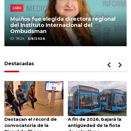
CABA
Muiños fue elegida directora regional
del Instituto Internacional del
Ombudsman
ID 7824
5/8/2026
Destacadas
A fin de 2026, bajará la
Mendoza avanza en la
antigüedad de la flota
Ley Antiguantaderos