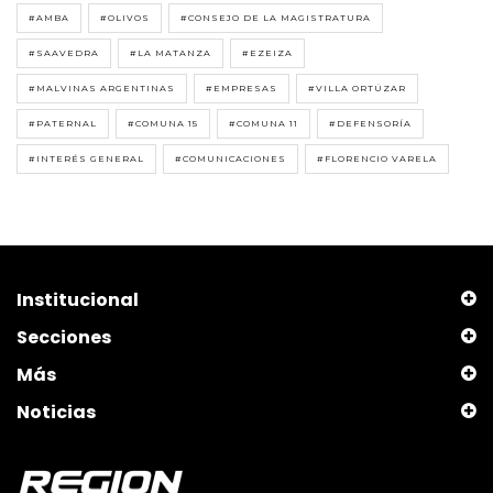
#AMBA
#OLIVOS
#CONSEJO DE LA MAGISTRATURA
#SAAVEDRA
#LA MATANZA
#EZEIZA
#MALVINAS ARGENTINAS
#EMPRESAS
#VILLA ORTÚZAR
#PATERNAL
#COMUNA 15
#COMUNA 11
#DEFENSORÍA
#INTERÉS GENERAL
#COMUNICACIONES
#FLORENCIO VARELA
Institucional
Secciones
Más
Noticias